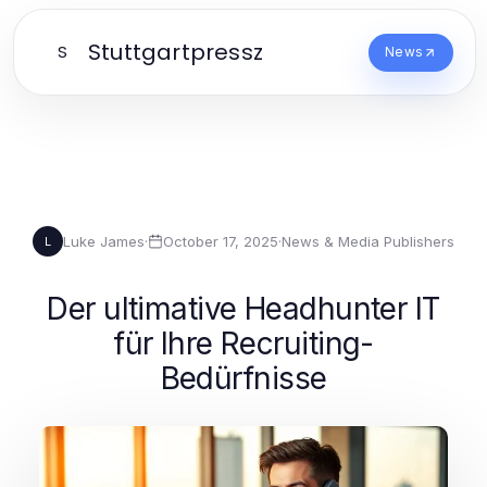
Stuttgartpressz
S
News
Luke James
·
October 17, 2025
·
News & Media Publishers
L
Der ultimative Headhunter IT
für Ihre Recruiting-
Bedürfnisse