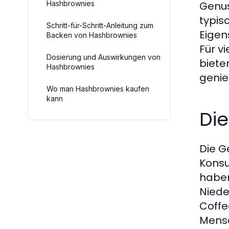
Hashbrownies
Genus
typis
Schritt-für-Schritt-Anleitung zum
Eigen
Backen von Hashbrownies
Für v
Dosierung und Auswirkungen von
biete
Hashbrownies
genie
Wo man Hashbrownies kaufen
kann
Di
Die G
Konsu
haben
Niede
Coffe
Mensc