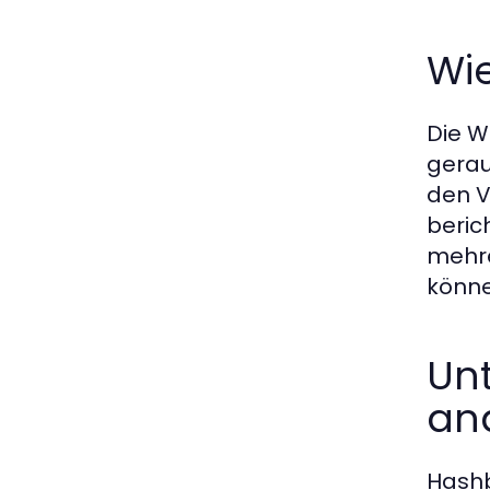
Wi
Die W
gerau
den V
beric
mehre
könne
Un
an
Hashb