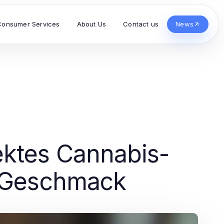
Consumer Services
About Us
Contact us
News
ektes Cannabis-
m Geschmack