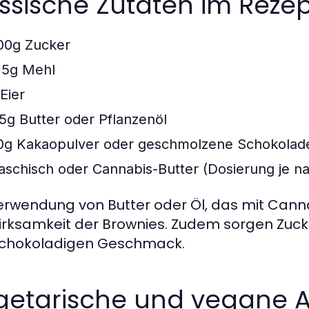
ssische Zutaten im Reze
00g Zucker
25g Mehl
Eier
15g Butter oder Pflanzenöl
0g Kakaopulver oder geschmolzene Schokolad
aschisch oder Cannabis-Butter (Dosierung je 
erwendung von Butter oder Öl, das mit Cannabi
irksamkeit der Brownies. Zudem sorgen Zuck
schokoladigen Geschmack.
getarische und vegane A