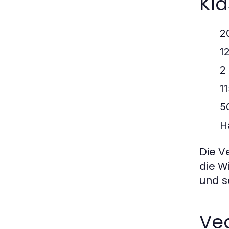
Kla
2
1
2 
1
5
H
Die V
die W
und 
Ve