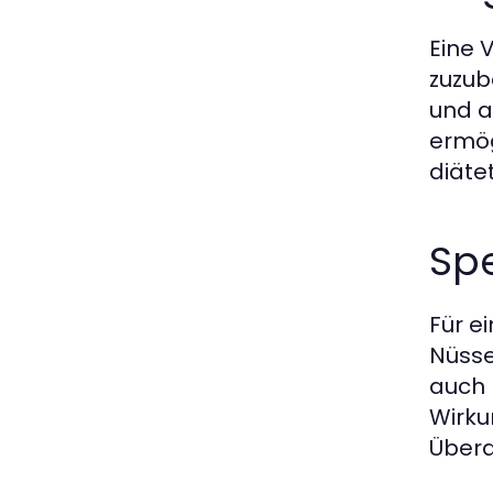
Eine 
zuzub
und a
ermög
diäte
Spe
Für e
Nüsse
auch 
Wirkun
Überd