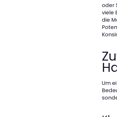
oder 
viele
die M
Poten
Konsi
Zu
Ha
Um ei
Bedeu
sonde