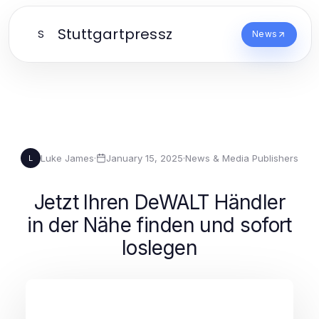
Stuttgartpressz
S
News
Luke James
·
January 15, 2025
·
News & Media Publishers
L
Jetzt Ihren DeWALT Händler
in der Nähe finden und sofort
loslegen