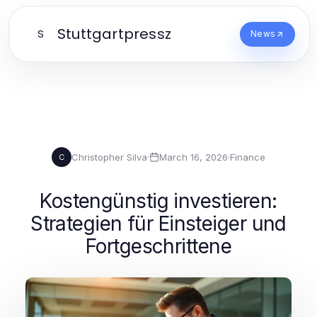
Stuttgartpressz
S
News
Christopher Silva
·
March 16, 2026
·
Finance
C
Kostengünstig investieren:
Strategien für Einsteiger und
Fortgeschrittene