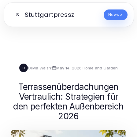
Stuttgartpressz
S
News
Olivia Walsh
·
May 14, 2026
·
Home and Garden
O
Terrassenüberdachungen
Vertraulich: Strategien für
den perfekten Außenbereich
2026