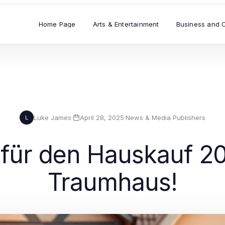
Home Page
Arts & Entertainment
Business and 
Luke James
·
April 28, 2025
·
News & Media Publishers
L
s für den Hauskauf 2
Traumhaus!