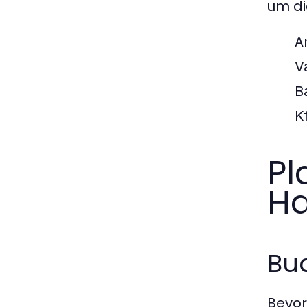
um di
A
V
B
K
Pl
Ha
Bud
Bevor