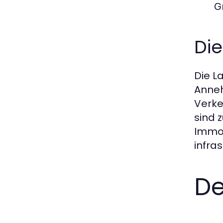
G
Die
Die L
Anneh
Verke
sind 
Immob
infra
De