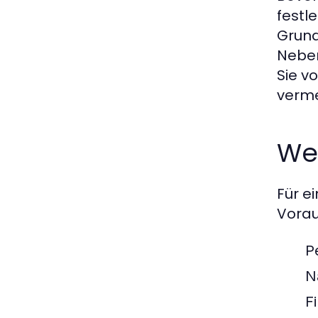
festl
Grund
Neben
Sie v
verme
We
Für e
Vorau
P
N
F