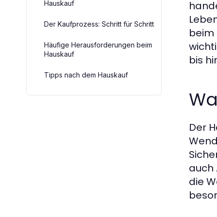
Hauskauf
hande
Leben
Der Kaufprozess: Schritt für Schritt
beim
wicht
Häufige Herausforderungen beim
Hauskauf
bis h
Tipps nach dem Hauskauf
War
Der Ha
Wende
Sicher
auch 
die W
beson