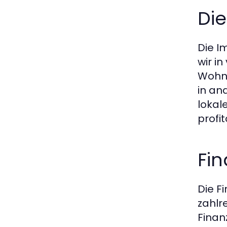
Die
Die I
wir i
Wohnr
in an
lokal
profit
Fi
Die F
zahlr
Finan