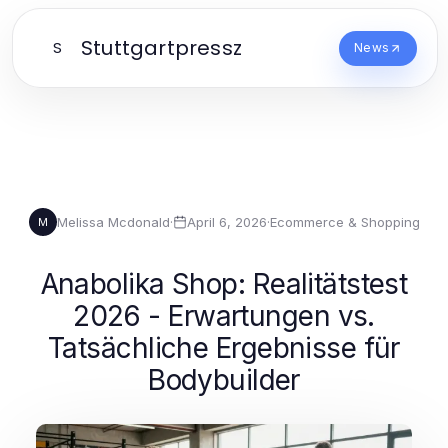
Stuttgartpressz
S
News
Melissa Mcdonald
·
April 6, 2026
·
Ecommerce & Shopping
M
Anabolika Shop: Realitätstest
2026 - Erwartungen vs.
Tatsächliche Ergebnisse für
Bodybuilder