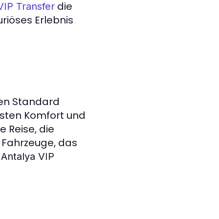
die
VIP Transfer
uriöses Erlebnis
den Standard
chsten Komfort und
e Reise, die
r Fahrzeuge, das
n
Antalya VIP