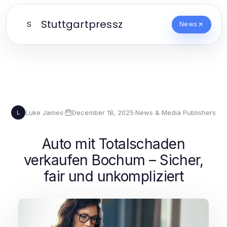
Stuttgartpressz
S
News
Luke James
·
December 18, 2025
·
News & Media Publishers
L
Auto mit Totalschaden
verkaufen Bochum – Sicher,
fair und unkompliziert