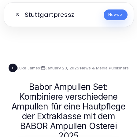
Stuttgartpressz
S
News
Luke James
·
January 23, 2025
·
News & Media Publishers
L
Babor Ampullen Set:
Kombiniere verschiedene
Ampullen für eine Hautpflege
der Extraklasse mit dem
BABOR Ampullen Osterei
2025