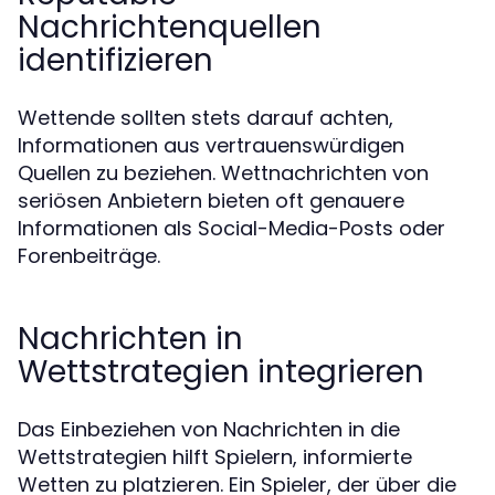
Nachrichtenquellen
identifizieren
Wettende sollten stets darauf achten,
Informationen aus vertrauenswürdigen
Quellen zu beziehen. Wettnachrichten von
seriösen Anbietern bieten oft genauere
Informationen als Social-Media-Posts oder
Forenbeiträge.
Nachrichten in
Wettstrategien integrieren
Das Einbeziehen von Nachrichten in die
Wettstrategien hilft Spielern, informierte
Wetten zu platzieren. Ein Spieler, der über die