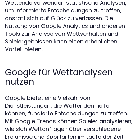
Wettende verwenden statistische Analysen,
um informierte Entscheidungen zu treffen,
anstatt sich auf Glück zu verlassen. Die
Nutzung von Google Analytics und anderen
Tools zur Analyse von Wettverhalten und
Spielergebnissen kann einen erheblichen
Vorteil bieten.
Google für Wettanalysen
nutzen
Google bietet eine Vielzahl von
Dienstleistungen, die Wettenden helfen
können, fundierte Entscheidungen zu treffen.
Mit Google Trends können Spieler analysieren,
wie sich Wettanfragen über verschiedene
Ereignisse und Sportarten im Laufe der Zeit