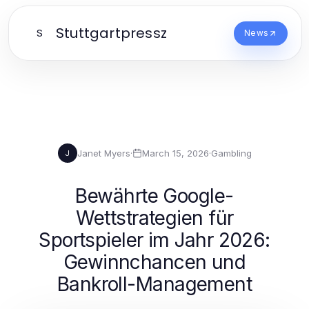
Stuttgartpressz
S
News
Janet Myers
·
March 15, 2026
·
Gambling
J
Bewährte Google-
Wettstrategien für
Sportspieler im Jahr 2026:
Gewinnchancen und
Bankroll-Management