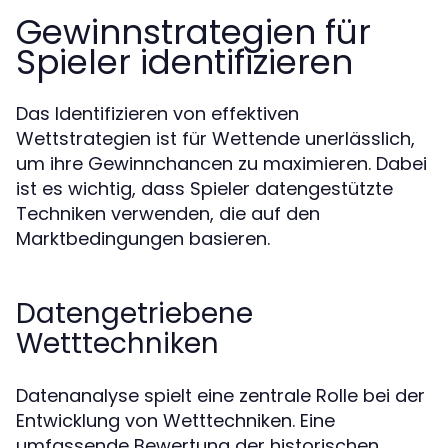
Gewinnstrategien für
Spieler identifizieren
Das Identifizieren von effektiven
Wettstrategien ist für Wettende unerlässlich,
um ihre Gewinnchancen zu maximieren. Dabei
ist es wichtig, dass Spieler datengestützte
Techniken verwenden, die auf den
Marktbedingungen basieren.
Datengetriebene
Wetttechniken
Datenanalyse spielt eine zentrale Rolle bei der
Entwicklung von Wetttechniken. Eine
umfassende Bewertung der historischen