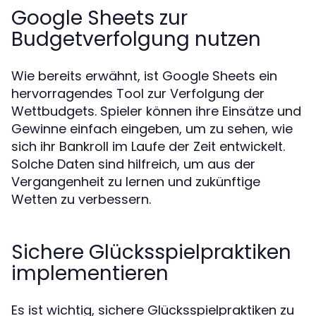
Google Sheets zur
Budgetverfolgung nutzen
Wie bereits erwähnt, ist Google Sheets ein
hervorragendes Tool zur Verfolgung der
Wettbudgets. Spieler können ihre Einsätze und
Gewinne einfach eingeben, um zu sehen, wie
sich ihr Bankroll im Laufe der Zeit entwickelt.
Solche Daten sind hilfreich, um aus der
Vergangenheit zu lernen und zukünftige
Wetten zu verbessern.
Sichere Glücksspielpraktiken
implementieren
Es ist wichtig, sichere Glücksspielpraktiken zu