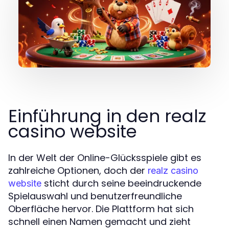
Einführung in den realz
casino website
In der Welt der Online-Glücksspiele gibt es
zahlreiche Optionen, doch der
realz casino
sticht durch seine beeindruckende
website
Spielauswahl und benutzerfreundliche
Oberfläche hervor. Die Plattform hat sich
schnell einen Namen gemacht und zieht