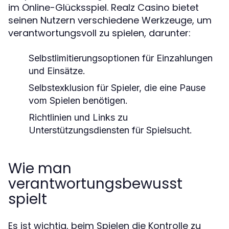
im Online-Glücksspiel. Realz Casino bietet
seinen Nutzern verschiedene Werkzeuge, um
verantwortungsvoll zu spielen, darunter:
Selbstlimitierungsoptionen für Einzahlungen
und Einsätze.
Selbstexklusion für Spieler, die eine Pause
vom Spielen benötigen.
Richtlinien und Links zu
Unterstützungsdiensten für Spielsucht.
Wie man
verantwortungsbewusst
spielt
Es ist wichtig, beim Spielen die Kontrolle zu