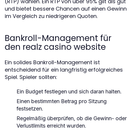
(RTP) wählen. Ein RTP von über 95% gilt als gut
und bietet bessere Chancen auf einen Gewinn
im Vergleich zu niedrigeren Quoten.
Bankroll-Management für
den realz casino website
Ein solides Bankroll-Management ist
entscheidend für ein langfristig erfolgreiches
Spiel. Spieler sollten:
Ein Budget festlegen und sich daran halten.
Einen bestimmten Betrag pro Sitzung
festsetzen.
Regelmäßig überprüfen, ob die Gewinn- oder
Verlustlimits erreicht wurden.