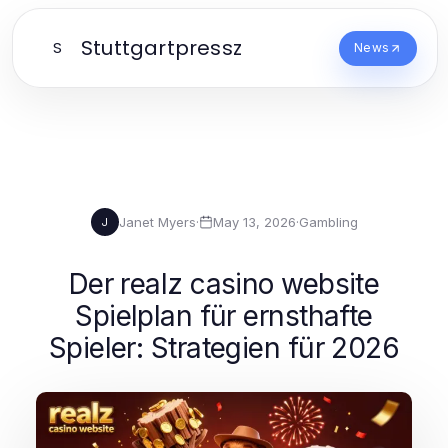
Stuttgartpressz
S
News
Janet Myers
·
May 13, 2026
·
Gambling
J
Der realz casino website
Spielplan für ernsthafte
Spieler: Strategien für 2026