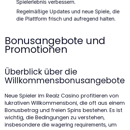
Spielerlebnis verbessern.
Regelmäßige Updates und neue Spiele, die
die Plattform frisch und aufregend halten.
Bonusangebote und
Promotionen
Überblick über die
Willkommensbonusangebote
Neue Spieler im Realz Casino profitieren von
lukrativen Willkommensboni, die oft aus einem
Bonusbetrag und freien Spins bestehen. Es ist
wichtig, die Bedingungen zu verstehen,
insbesondere die
, um
wagering requirements