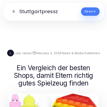
Stuttgartpressz
S
News
Luke James
·
February 3, 2026
·
News & Media Publishers
L
Ein Vergleich der besten
Shops, damit Eltern richtig
gutes Spielzeug finden