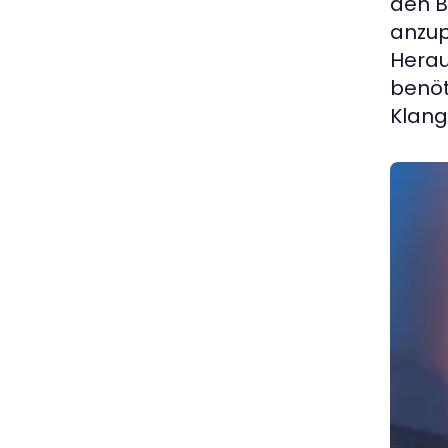
den B
anzup
Herau
benöt
Klang