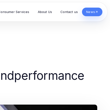
Consumer Services
About Us
Contact us
News
undperformance