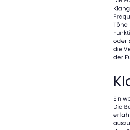
Die F
Klang
Frequ
Töne 
Funkt
oder 
die V
der F
Kl
Ein w
Die B
erfah
auszu