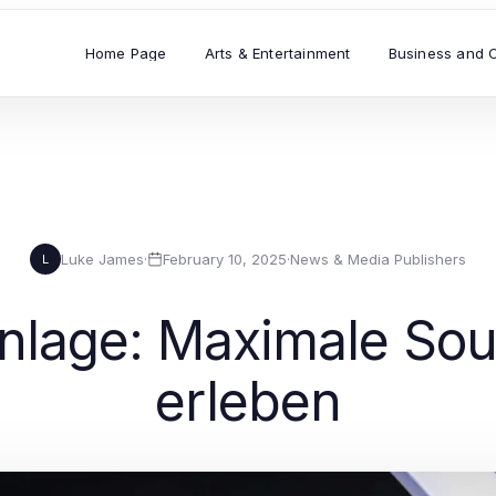
Home Page
Arts & Entertainment
Business and 
Luke James
·
February 10, 2025
·
News & Media Publishers
L
Anlage: Maximale So
erleben