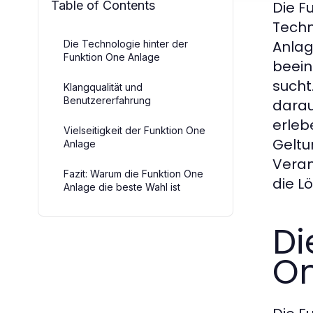
Table of Contents
Die F
Techn
Anlag
Die Technologie hinter der
Funktion One Anlage
beein
sucht
Klangqualität und
Benutzererfahrung
darau
erleb
Vielseitigkeit der Funktion One
Geltu
Anlage
Veran
Fazit: Warum die Funktion One
die L
Anlage die beste Wahl ist
Di
On