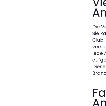
Vi
An
Die Vi
Sie k
Club-
versc
jede 
aufge
Diese
Branc
Fa
An