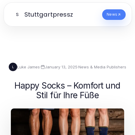
Stuttgartpressz
S
News
Luke James
·
January 13, 2025
·
News & Media Publishers
L
Happy Socks – Komfort und
Stil für Ihre Füße