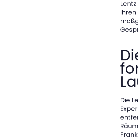
Lentz
Ihren
maßge
Gespr
Di
fo
La
Die L
Exper
entfe
Räume
Frank