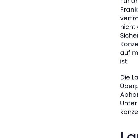
Für U
Frank
vertr
nicht
Siche
Konze
auf m
ist.
Die L
Überp
Abhör
Unter
konze
La