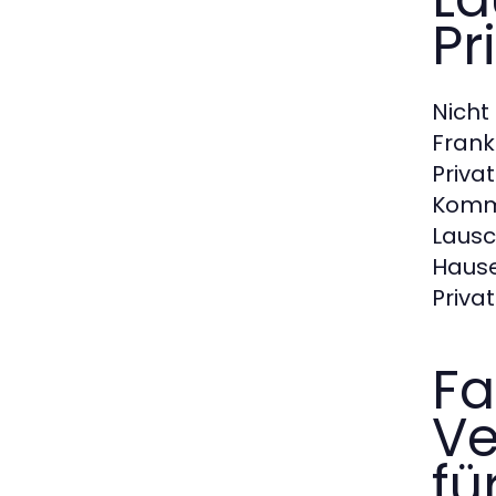
Pr
Nicht
Frank
Priva
Kommu
Lausc
Hause
Priva
Fa
Ve
fü