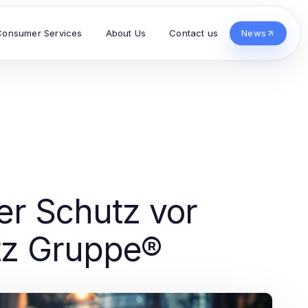
Consumer Services
About Us
Contact us
News
er Schutz vor
tz Gruppe®