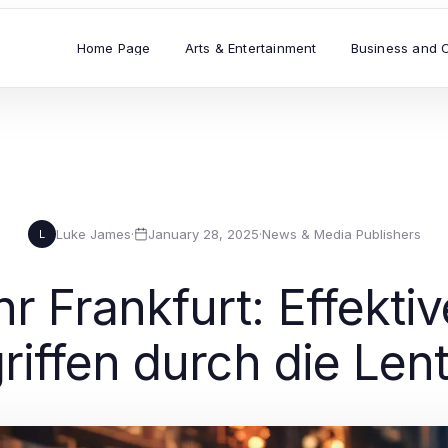
Home Page
Arts & Entertainment
Business and 
Luke James
·
January 28, 2025
·
News & Media Publishers
L
 Frankfurt: Effektiv
riffen durch die Len