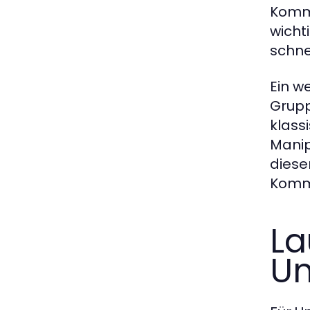
Kommu
wicht
schne
Ein w
Grupp
klass
Manip
diese
Kommu
La
U