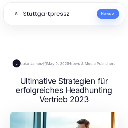
Stuttgartpressz
S
News
Luke James
·
May 9, 2025
·
News & Media Publishers
L
Ultimative Strategien für
erfolgreiches Headhunting
Vertrieb 2023