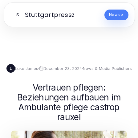
Stuttgartpressz
S
News
Luke James
·
December 23, 2024
·
News & Media Publishers
L
Vertrauen pflegen:
Beziehungen aufbauen im
Ambulante pflege castrop
rauxel