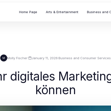
Home Page
Arts & Entertainment
Business and 
Molly Fischer
·
January 11, 2026
·
Business and Consumer Services
M
r digitales Marketin
können