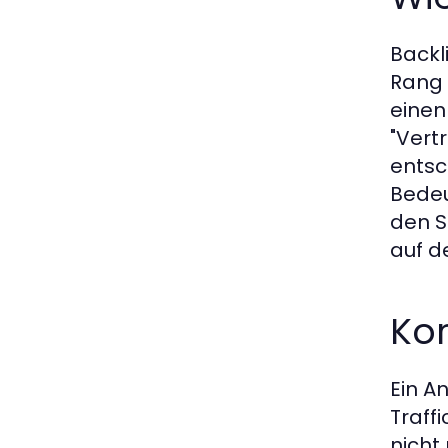
Backl
Rang 
einen
"Vert
entsc
Bedeu
den S
auf d
Kor
Ein A
Traff
nicht