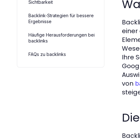
Was
Sichtbarkeit
Backlink-Strategien für bessere
Backl
Ergebnisse
einer
Häufige Herausforderungen bei
Eleme
backlinks
Wesen
FAQs zu backlinks
Ihre 
Googl
Auswi
von
b
steig
Di
Backl