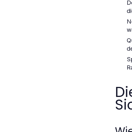
D
d
N
w
Q
d
S
R
Di
Si
Wie