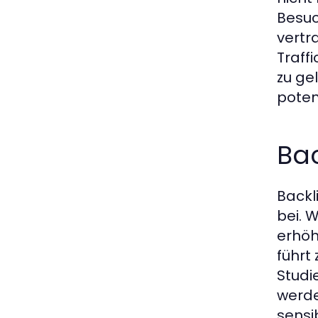
Besuc
vertr
Traff
zu ge
poten
Bac
Backl
bei. 
erhöh
führt
Studi
werde
sensi