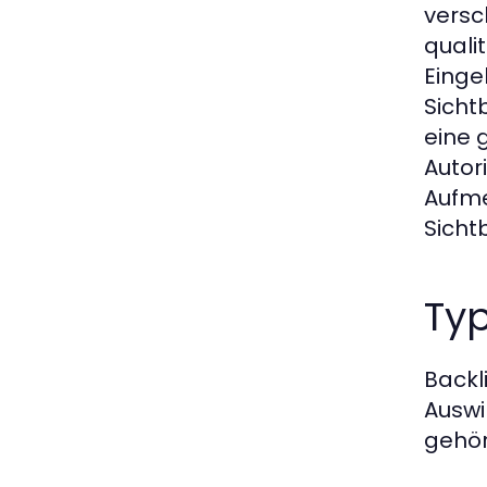
versc
quali
Einge
Sicht
eine 
Autor
Aufme
Sicht
Ty
Backl
Auswi
gehör