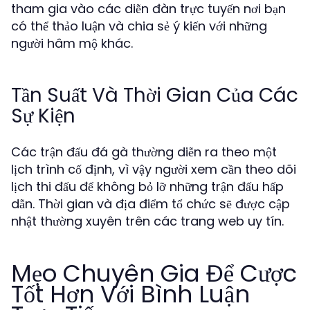
tham gia vào các diễn đàn trực tuyến nơi bạn
có thể thảo luận và chia sẻ ý kiến với những
người hâm mộ khác.
Tần Suất Và Thời Gian Của Các
Sự Kiện
Các trận đấu đá gà thường diễn ra theo một
lịch trình cố định, vì vậy người xem cần theo dõi
lịch thi đấu để không bỏ lỡ những trận đấu hấp
dẫn. Thời gian và địa điểm tổ chức sẽ được cập
nhật thường xuyên trên các trang web uy tín.
Mẹo Chuyên Gia Để Cược
Tốt Hơn Với Bình Luận