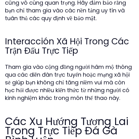
cũng vô cùng quan trọng. Hãy đảm bảo rằng
bạn chỉ tham gia vào các nền tảng uy tín và
tuân thủ các quy định về bảo mật.
Interacción Xã Hội Trong Các
Trận Đấu Trực Tiếp
Tham gia vào cộng đồng người hâm mộ thông
qua các diễn đàn trực tuyến hoặc mạng xã hội
sẽ giúp bạn không chỉ tăng niềm vui mà còn
học hỏi được nhiều kiến thức từ những người có
kinh nghiệm khác trong môn thể thao này.
Các Xu Hướng Tương Lai
Trong Trực Tiếp Đá Gà