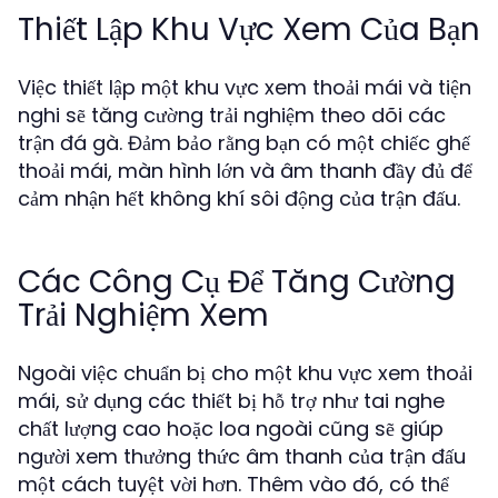
Thiết Lập Khu Vực Xem Của Bạn
Việc thiết lập một khu vực xem thoải mái và tiện
nghi sẽ tăng cường trải nghiệm theo dõi các
trận đá gà. Đảm bảo rằng bạn có một chiếc ghế
thoải mái, màn hình lớn và âm thanh đầy đủ để
cảm nhận hết không khí sôi động của trận đấu.
Các Công Cụ Để Tăng Cường
Trải Nghiệm Xem
Ngoài việc chuẩn bị cho một khu vực xem thoải
mái, sử dụng các thiết bị hỗ trợ như tai nghe
chất lượng cao hoặc loa ngoài cũng sẽ giúp
người xem thưởng thức âm thanh của trận đấu
một cách tuyệt vời hơn. Thêm vào đó, có thể