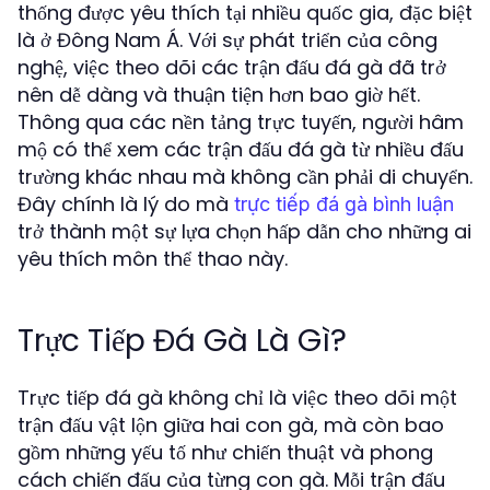
thống được yêu thích tại nhiều quốc gia, đặc biệt
là ở Đông Nam Á. Với sự phát triển của công
nghệ, việc theo dõi các trận đấu đá gà đã trở
nên dễ dàng và thuận tiện hơn bao giờ hết.
Thông qua các nền tảng trực tuyến, người hâm
mộ có thể xem các trận đấu đá gà từ nhiều đấu
trường khác nhau mà không cần phải di chuyển.
Đây chính là lý do mà
trực tiếp đá gà bình luận
trở thành một sự lựa chọn hấp dẫn cho những ai
yêu thích môn thể thao này.
Trực Tiếp Đá Gà Là Gì?
Trực tiếp đá gà không chỉ là việc theo dõi một
trận đấu vật lộn giữa hai con gà, mà còn bao
gồm những yếu tố như chiến thuật và phong
cách chiến đấu của từng con gà. Mỗi trận đấu