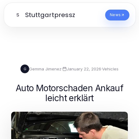
Stuttgartpressz
S
News
Gemma Jimenez
·
January 22, 2026
·
Vehicles
G
Auto Motorschaden Ankauf
leicht erklärt