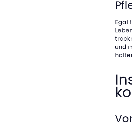
Pfl
Egal 
Leben
trock
und m
halte
In
ko
Vo