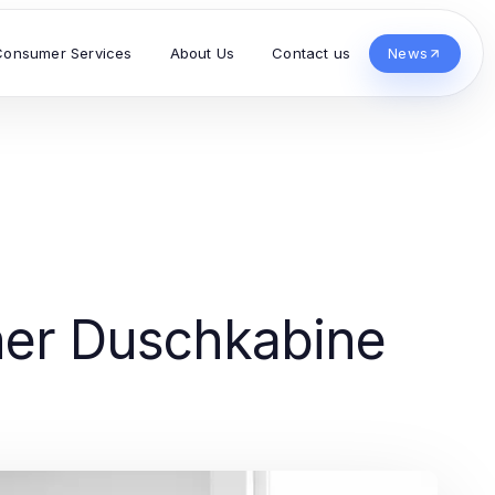
Consumer Services
About Us
Contact us
News
iner Duschkabine