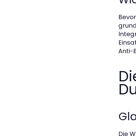
Bevor
grund
Integ
Einsa
Anti-
Di
Du
Gla
Die W