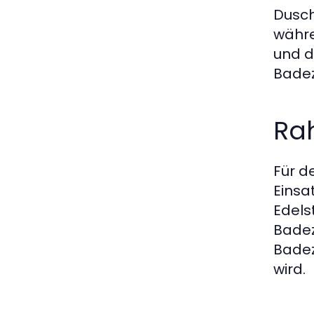
Dusch
währe
und d
Badez
Ra
Für d
Einsa
Edels
Badez
Badez
wird.