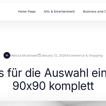
Home Page
Arts & Entertainment
Business and 
Melissa Mcdonald
·
January 12, 2026
·
Ecommerce & Shopping
M
s für die Auswahl e
90x90 komplett