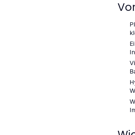
Vor
P
k
Ei
I
Vi
B
H
W
W
I
Wi