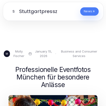
Stuttgartpressz
S
News
Molly
January 15,
Business and Consumer
·
·
M
Fischer
2026
Services
Professionelle Eventfotos
München für besondere
Anlässe