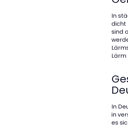
In st
dicht
sind 
werde
Lärms
Lärm 
Ges
De
In De
in ve
es si