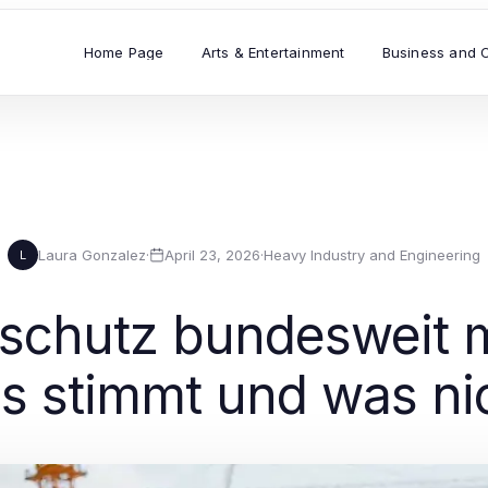
Home Page
Arts & Entertainment
Business and 
Laura Gonzalez
·
April 23, 2026
·
Heavy Industry and Engineering
L
schutz bundesweit m
as stimmt und was ni