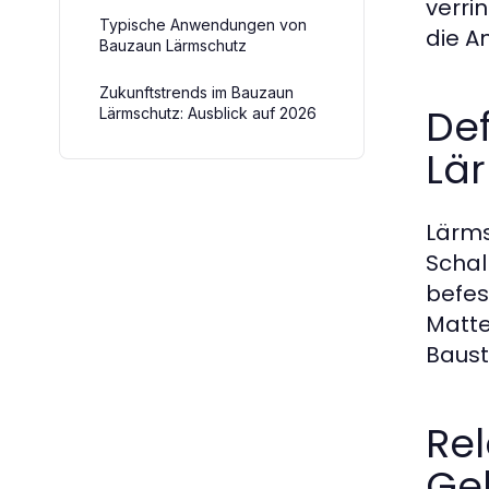
verri
Typische Anwendungen von
die 
Bauzaun Lärmschutz
Zukunftstrends im Bauzaun
Def
Lärmschutz: Ausblick auf 2026
Lä
Lärms
Schal
befes
Matte
Baust
Rel
Ge