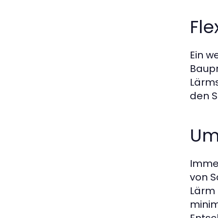
Fle
Ein w
Baupr
Lärms
den S
Um
Immer
von S
Lärm 
minim