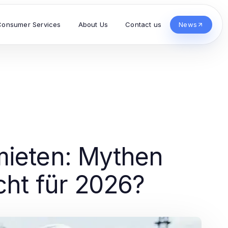
Consumer Services
About Us
Contact us
News
ieten: Mythen
cht für 2026?