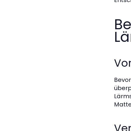
Entsc
Be
Lä
Vo
Bevor
überp
Lärms
Matte
Ve