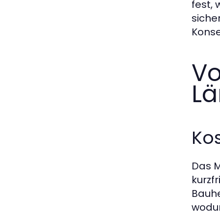
fest,
siche
Konse
Vo
Lä
Kos
Das M
kurzf
Bauhe
wodur