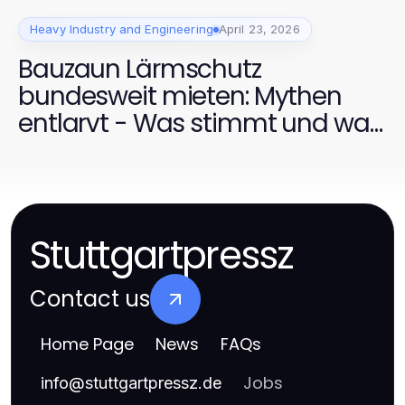
Heavy Industry and Engineering
April 23, 2026
Bauzaun Lärmschutz
bundesweit mieten: Mythen
entlarvt - Was stimmt und was
nicht für 2026?
Stuttgartpressz
Contact us
Home Page
News
FAQs
Jobs
info
@
stuttgartpressz.de